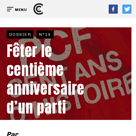
MENU
DOSSIER
N°14
Fêter le
centième
anniversaire
d’un parti
Par