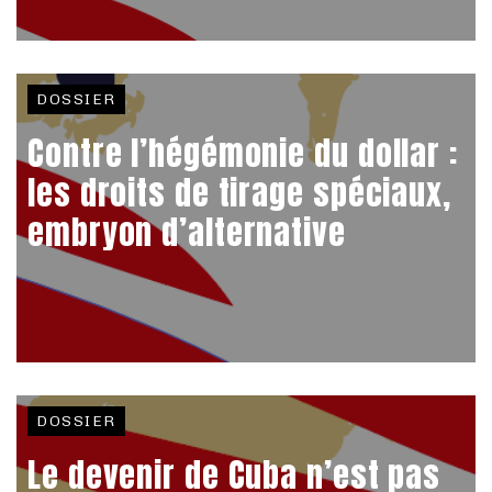
DOSSIER
Contre l’hégémonie du dollar :
les droits de tirage spéciaux,
embryon d’alternative
DOSSIER
Le devenir de Cuba n’est pas