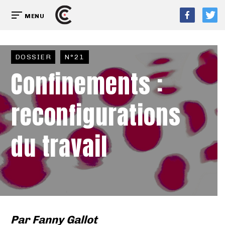
MENU
DOSSIER
N°21
Confinements :
reconfigurations
du travail
Par
Fanny Gallot