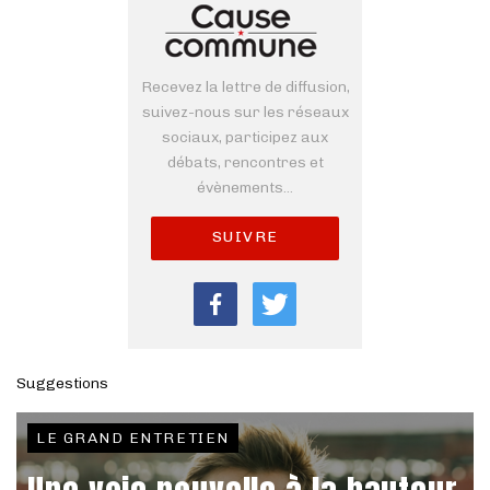
Recevez la lettre de diffusion,
suivez-nous sur les réseaux
sociaux, participez aux
débats, rencontres et
évènements...
SUIVRE
Suggestions
LE GRAND ENTRETIEN