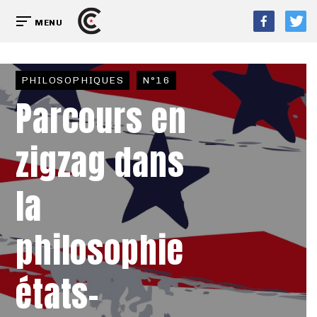
MENU
PHILOSOPHIQUES
N°16
Parcours en
zigzag dans
la
philosophie
états-