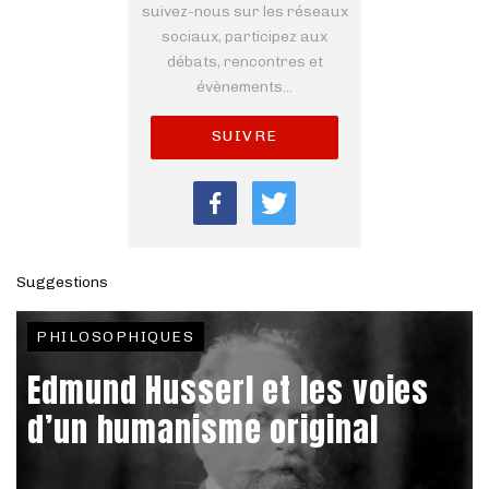
suivez-nous sur les réseaux
sociaux, participez aux
débats, rencontres et
évènements...
SUIVRE
Suggestions
PHILOSOPHIQUES
Edmund Husserl et les voies
d’un humanisme original