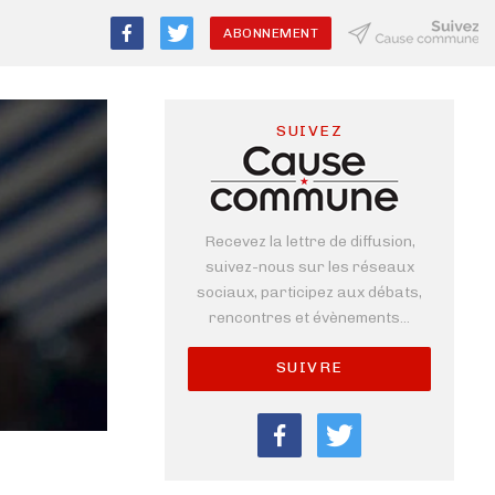
ABONNEMENT
SUIVEZ
Recevez la lettre de diffusion,
suivez-nous sur les réseaux
sociaux, participez aux débats,
rencontres et évènements...
SUIVRE