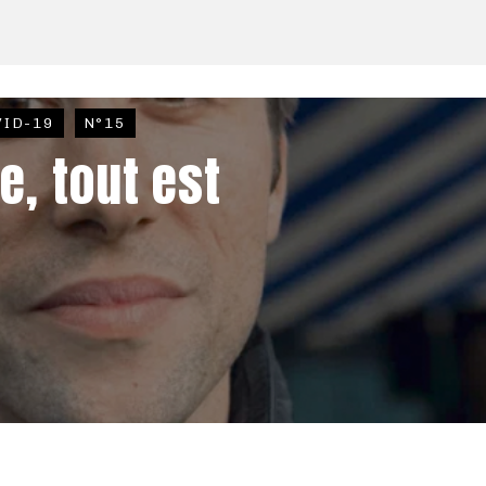
VID-19
N°15
e, tout est