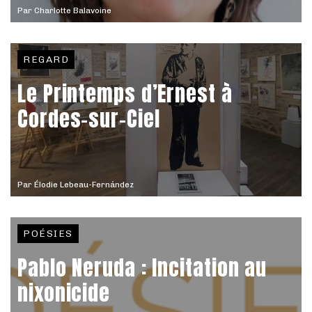
Par
Charlotte Balavoine
REGARD
Le Printemps d’Ernest à
Cordes-sur-Ciel
Par
Élodie Lebeau-Fernández
POÉSIES
Pablo Neruda : Incitation au
nixonicide