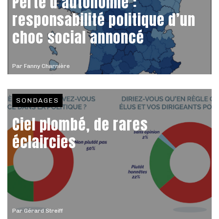
Perte d’autonomie :
responsabilité politique d’un
choc social annoncé
Par
Fanny Charnière
SONDAGES
Ciel plombé, de rares
éclaircies
Par
Gérard Streiff