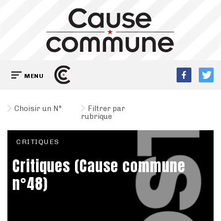
MENU
Choisir un N°
Filtrer par
rubrique
CRITIQUES
Critiques (Cause commune
n°48)