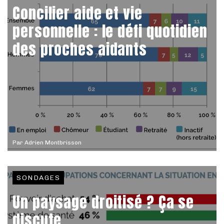
Concilier aide et vie
personnelle : le défi quotidien
des proches aidants
Par
Adrien Montbrisson
SONDAGES
Un paysage droitisé ? Ça se
discute