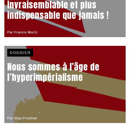
invraisemblable et plus
indispensable que jamais !
Par
Francis Wurtz
DOSSIER
Nous sommes à l’âge de
l’hyperimpérialisme
Par
Vijay Prashad