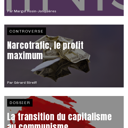
Par
Margot Rosin-Jonquières
CONTROVERSE
Narcotrafic, le profit
maximum
Par
Gérard Streiff
DOSSIER
La transition du capitalisme
au communisme