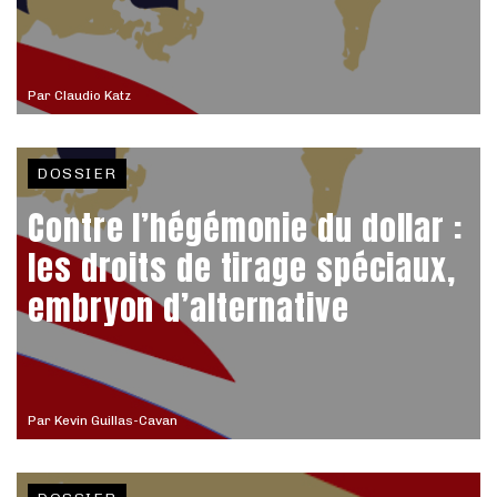
Par
Claudio Katz
DOSSIER
Contre l’hégémonie du dollar :
les droits de tirage spéciaux,
embryon d’alternative
Par
Kevin Guillas-Cavan