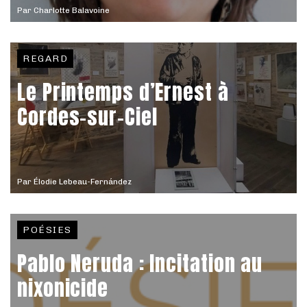
Par
Charlotte Balavoine
REGARD
Le Printemps d’Ernest à
Cordes-sur-Ciel
Par
Élodie Lebeau-Fernández
POÉSIES
Pablo Neruda : Incitation au
nixonicide