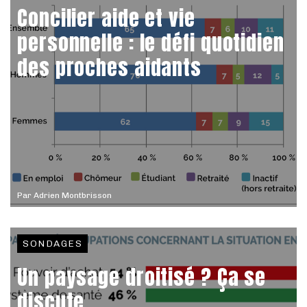
Concilier aide et vie
personnelle : le défi quotidien
des proches aidants
Par
Adrien Montbrisson
SONDAGES
Un paysage droitisé ? Ça se
discute