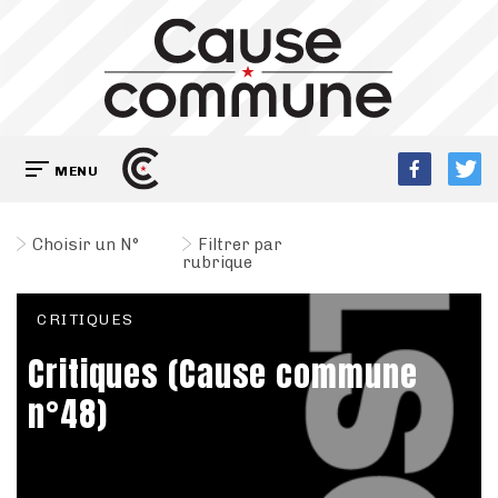
MENU
Choisir un N°
Filtrer par
rubrique
CRITIQUES
Critiques (Cause commune
n°48)