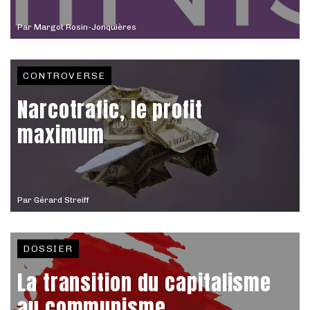
Par
Margot Rosin-Jonquières
CONTROVERSE
Narcotrafic, le profit
maximum
Par
Gérard Streiff
DOSSIER
La transition du capitalisme
au communisme