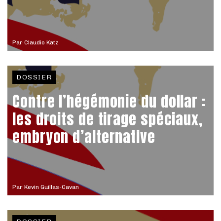
Par
Claudio Katz
DOSSIER
Contre l’hégémonie du dollar :
les droits de tirage spéciaux,
embryon d’alternative
Par
Kevin Guillas-Cavan