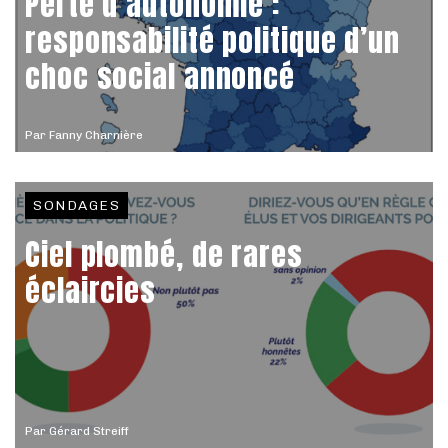
Perte d’autonomie :
responsabilité politique d’un
choc social annoncé
Par
Fanny Charnière
SONDAGES
Ciel plombé, de rares
éclaircies
Par
Gérard Streiff