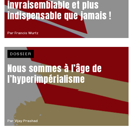
invraisemblable et plus
indispensable que jamais !
Par
Francis Wurtz
DOSSIER
Nous sommes à l’âge de
l’hyperimpérialisme
Par
Vijay Prashad