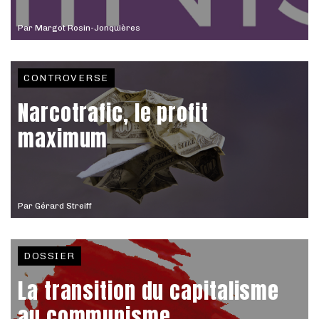
Par
Margot Rosin-Jonquières
CONTROVERSE
Narcotrafic, le profit
maximum
Par
Gérard Streiff
DOSSIER
La transition du capitalisme
au communisme