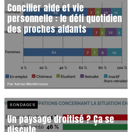
Concilier aide et vie
personnelle : le défi quotidien
des proches aidants
Par
Adrien Montbrisson
SONDAGES
Un paysage droitisé ? Ça se
discute