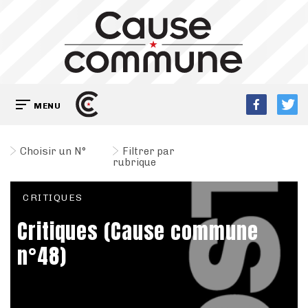
MENU
Choisir un N°
Filtrer par
rubrique
CRITIQUES
Critiques (Cause commune
n°48)