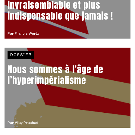
invraisemblable et plus
indispensable que jamais !
Par
Francis Wurtz
DOSSIER
Nous sommes à l’âge de
l’hyperimpérialisme
Par
Vijay Prashad