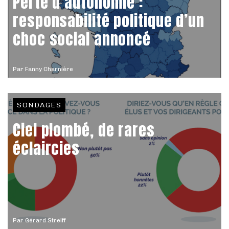
Perte d’autonomie :
responsabilité politique d’un
choc social annoncé
Par
Fanny Charnière
SONDAGES
Ciel plombé, de rares
éclaircies
Par
Gérard Streiff