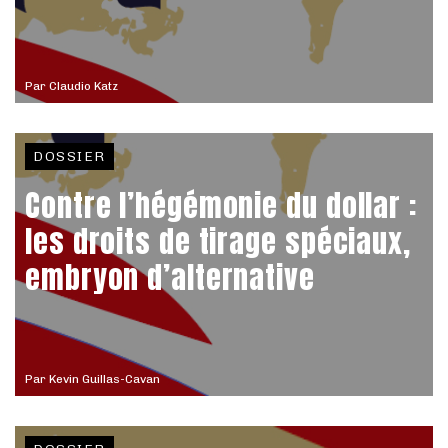
Par
Claudio Katz
DOSSIER
Contre l’hégémonie du dollar :
les droits de tirage spéciaux,
embryon d’alternative
Par
Kevin Guillas-Cavan