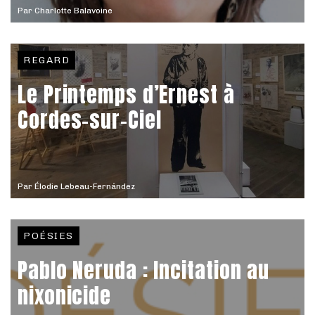
Par
Charlotte Balavoine
REGARD
Le Printemps d’Ernest à
Cordes-sur-Ciel
Par
Élodie Lebeau-Fernández
POÉSIES
Pablo Neruda : Incitation au
nixonicide